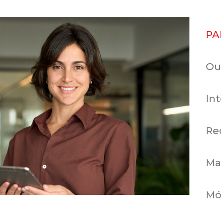
PA
Ou
In
Re
Mat
Mó