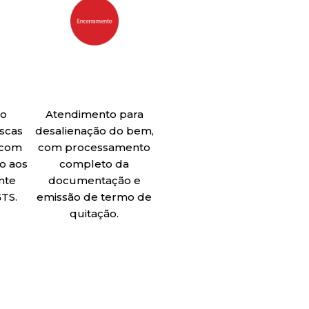
ão
Atendimento para
uscas
desalienação do bem,
 com
com processamento
o aos
completo
da
nte
documentação e
GTS.
emissão de termo de
quitação.