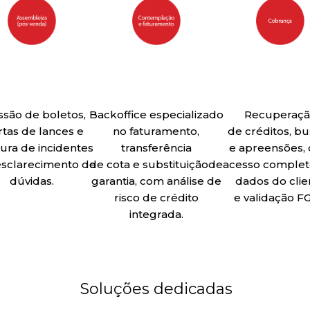
ssão de boletos,
Backoffice especializado
Recuperaç
rtas de lances e
no faturamento,
de créditos, b
ura de incidentes
transferência
e apreensões,
sclarecimento de
de cota e substituiçãode
acesso complet
dúvidas.
garantia, com análise de
dados do clie
risco de crédito
e validação F
integrada.
Soluções dedicadas