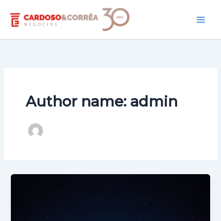
Ir
Mai
para
Men
o
conteúdo
Author name: admin